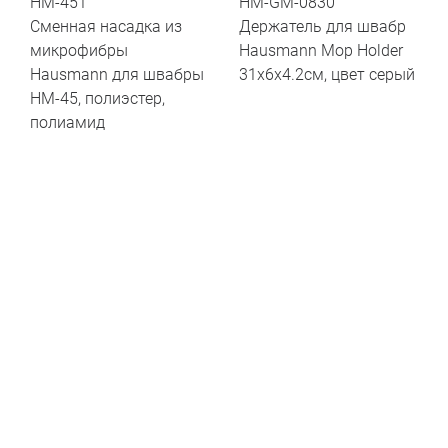
HM-451
HM-GM-0830
Сменная насадка из
Держатель для швабр
микрофибры
Hausmann Mop Holder
Hausmann для швабры
31x6x4.2см, цвет серый
HM-45, полиэстер,
полиамид