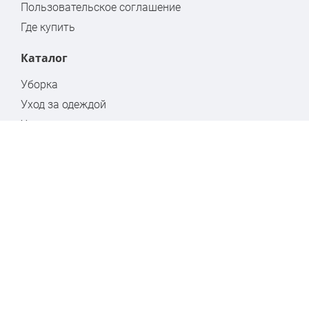
Пользовательское соглашение
Где купить
Каталог
Уборка
Уход за одеждой
Хранение
Бытовая химия
Стремянки
Контакты
Москва, ул. Кулакова, дом 20, стр.1А
www.hausmann.ru
+7 (495) 139-89-15
info@hausmann.ru