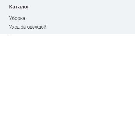
Каталог
Уборка
Уход за одеждой
Хранение
Бытовая химия
Стремянки
Контакты
Москва, ул. Кулакова, дом 20, стр.1А
www.hausmann.ru
+7 (495) 139-89-15
info@hausmann.ru