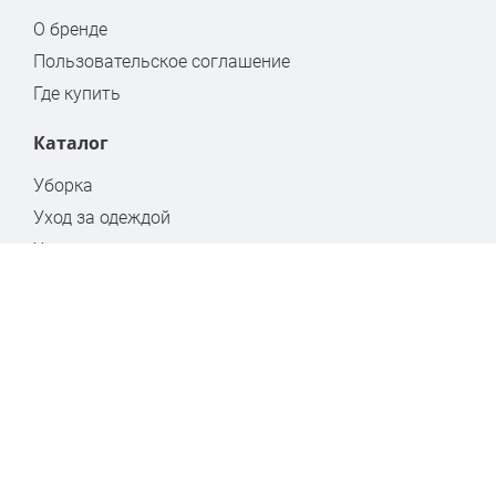
О бренде
Пользовательское соглашение
Где купить
Каталог
Уборка
Уход за одеждой
Хранение
Бытовая химия
Стремянки
Контакты
Москва, ул. Кулакова, дом 20, стр.1А
www.hausmann.ru
+7 (495) 139-89-15