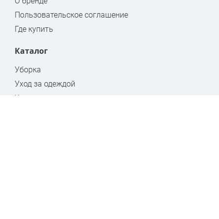
О бренде
Пользовательское соглашение
Где купить
Каталог
Уборка
Уход за одеждой
Хранение
Бытовая химия
Стремянки
Контакты
Москва, ул. Кулакова, дом 20, стр.1А
www.hausmann.ru
+7 (495) 139-89-15
info@hausmann.ru