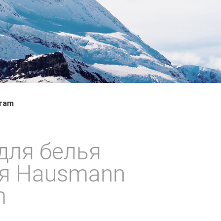
oram
для белья
я Hausmann
m