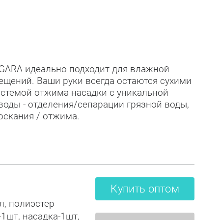
GARA идеально подходит для влажной
ещений. Ваши руки всегда остаются сухими
истемой отжима насадки с уникальной
оды - отделения/сепарации грязной воды,
оскания / отжима.
Купить оптом
л, полиэстер
1шт, насадка-1шт,