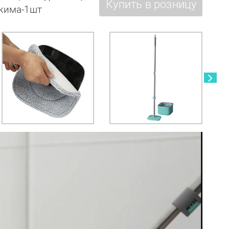
Купить в розницу
тжима-1шт