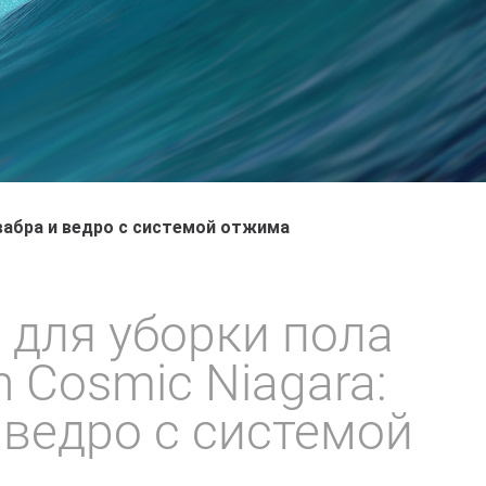
вабра и ведро с системой отжима
 для уборки пола
 Cosmic Niagara:
 ведро с системой